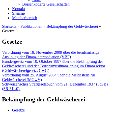
Börsenkotierte Gesellschaften
Kontakt
Sitemap
Memberbereich
Startseite
»
Publikationen
»
Bekämpfung der Geldwäscherei
»
Gesetze
Sie sind hier
Gesetze
Verordnung vom 18. November 2009 über die berufsmässige
Ausübung der Finanzintermediation (VBF)
Bundesgesetz vom 10. Oktober 1997 über die Bekämpfung der
Geldwäscherei und der Terrorismusfinanzierung im Finanzsektor
(Geldwäschereigesetz, GwG)
Verordnung vom 25. August 2004 über die Meldestelle für
Geldwäscherei (MGwV)
Schweizerisches Strafgesetzbuch vom 21. Dezember 1937 (StGB)
(SR 311.0).
Bekämpfung der Geldwäscherei
Gesetze